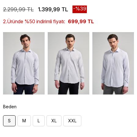
39
2.299,99 TL
1.399,99 TL
2.Üründe %50 indirimli fiyatı:
699,99 TL
Beden
S
M
L
XL
XXL