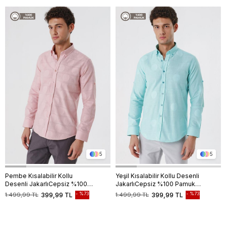
5
5
Pembe Kısalabilir Kollu
Yeşil Kısalabilir Kollu Desenli
Desenli JakarlıCepsiz %100
JakarlıCepsiz %100 Pamuk
Pamuk Casual Slim Fit Gömlek
Casual Slim Fit Gömlek
%73
%73
1.499,99 TL
399,99 TL
1.499,99 TL
399,99 TL
1004230183
1004230183