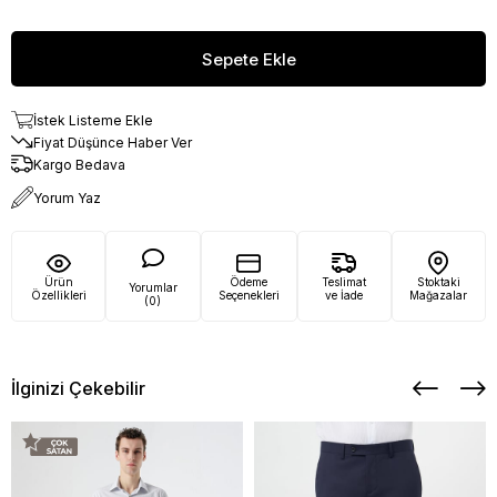
İstek Listeme Ekle
Fiyat Düşünce Haber Ver
Kargo Bedava
Yorum Yaz
Ürün
Ödeme
Teslimat
Stoktaki
Yorumlar
Özellikleri
Seçenekleri
ve İade
Mağazalar
(0)
İlginizi Çekebilir