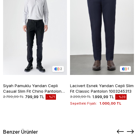
2
1
Siyah Pamuklu Yandan Cepli
Lacivert Esnek Yandan Cepli Slim
Casual Slim Fit Chino Pantolon
Fit Classic Pantolon 1003245313
1003235117
2.799,99 TL
799,99 TL
3.299,99 TL
1.999,99 TL
%71
%39
Sepetteki Fiyatı:
1.000,00 TL
Benzer Ürünler