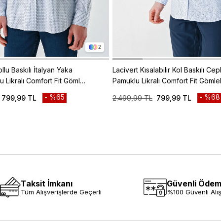
2
lu Baskılı İtalyan Yaka
Lacivert Kısalabilir Kol Baskılı Cepl
u Likralı Comfort Fit Gömlek
Pamuklu Likralı Comfort Fit Gömle
1004240142
%65
%68
799,99 TL
2.499,99 TL
799,99 TL
Taksit İmkanı
Güvenli Öde
Tüm Alışverişlerde Geçerli
%100 Güvenli Alış