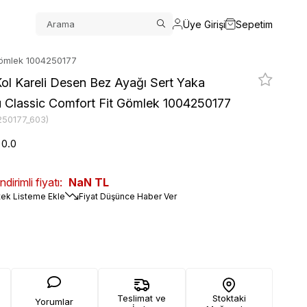
Üye Girişi
Sepetim
 Gömlek 1004250177
ol Kareli Desen Bez Ayağı Sert Yaka
u Classic Comfort Fit Gömlek 1004250177
250177_603)
0.0
irimli fiyatı:
NaN TL
tek Listeme Ekle
Fiyat Düşünce Haber Ver
Teslimat ve
Stoktaki
Yorumlar