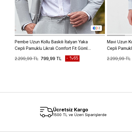
2
Pembe Uzun Kollu Baskılı İtalyan Yaka
Mavi Uzun Kol
Cepli Pamuklu Likralı Comfort Fit Gömlek
Cepli Pamukl
1004240160
1004240160
%65
2.299,99 TL
799,99 TL
2.299,99 TL
Ücretsiz Kargo
1500 TL ve Üzeri Siparişlerde