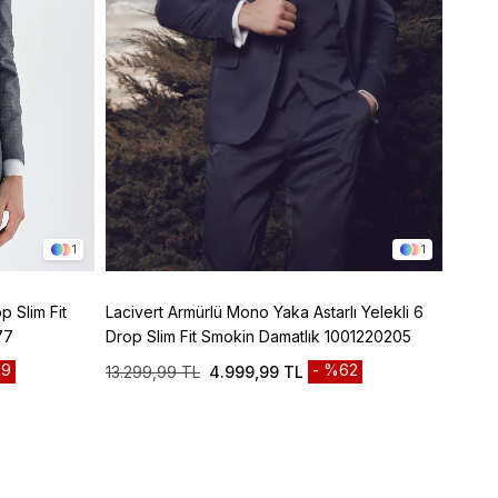
1
1
p Slim Fit
Lacivert Armürlü Mono Yaka Astarlı Yelekli 6
Lacive
77
Drop Slim Fit Smokin Damatlık 1001220205
Panto
9
%62
13.299,99 TL
4.999,99 TL
3.299
Sepett