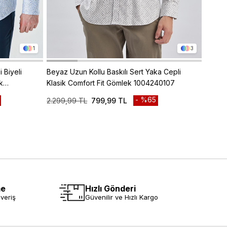
1
3
i Biyeli
Beyaz Uzun Kollu Baskılı Sert Yaka Cepli
Beyaz 
k
Klasik Comfort Fit Gömlek 1004240107
Pamukl
Gömle
%65
2.299,99 TL
799,99 TL
2.299
2.Ürün
me
Hızlı Gönderi
veriş
Güvenilir ve Hızlı Kargo