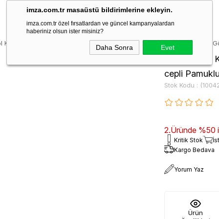
imza.com.tr masaüstü bildirimlerine ekleyin.
imza.com.tr özel fırsatlardan ve güncel kampanyalardan
haberiniz olsun ister misiniz?
l Kareli Desen Bez Ayağı Sert Yaka cepli Pamuklu Classic Comfort Fit
Daha Sonra
Evet
Beyaz Uzun K
cepli Pamukl
Stok Kodu
(1004
2.Üründe %50 ind
Kritik Stok
İs
Kargo Bedava
Yorum Yaz
Ürün