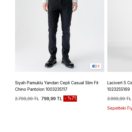
4
2
ic
Siyah Pamuklu Yandan Cepli Casual Slim Fit
Lacivert 5 C
Chino Pantolon 1003235117
1023255169
%71
2.799,99 TL
799,99 TL
3.999,99 TL
Sepetteki Fiy