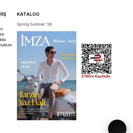
RİŞ
KATALOG
Spring Summer '26
im
rim
kibi
unuttum