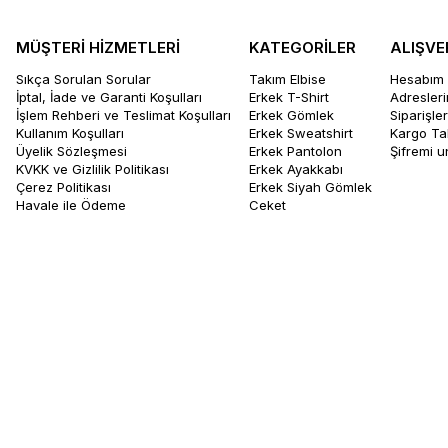
MÜŞTERİ HİZMETLERİ
KATEGORİLER
ALIŞVE
Sıkça Sorulan Sorular
Takım Elbise
Hesabım
İptal, İade ve Garanti Koşulları
Erkek T-Shirt
Adresler
İşlem Rehberi ve Teslimat Koşulları
Erkek Gömlek
Siparişle
Kullanım Koşulları
Erkek Sweatshirt
Kargo Ta
Üyelik Sözleşmesi
Erkek Pantolon
Şifremi 
KVKK ve Gizlilik Politikası
Erkek Ayakkabı
Çerez Politikası
Erkek Siyah Gömlek
Havale ile Ödeme
Ceket