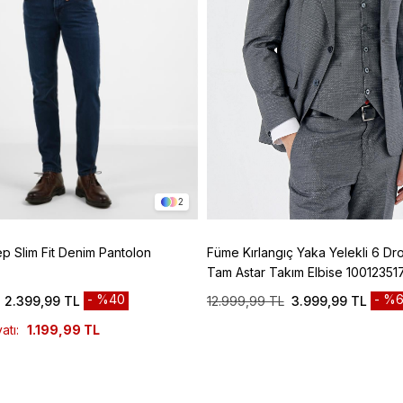
2
ep Slim Fit Denim Pantolon
Füme Kırlangıç Yaka Yelekli 6 Dro
Tam Astar Takım Elbise 10012351
%40
%6
2.399,99 TL
12.999,99 TL
3.999,99 TL
atı:
1.199,99 TL