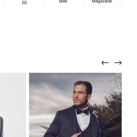
İade
Mağazalar
(0)