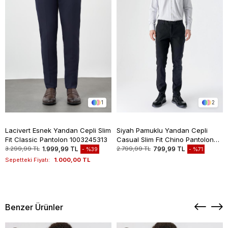
1
2
Lacivert Esnek Yandan Cepli Slim
Siyah Pamuklu Yandan Cepli
Fit Classic Pantolon 1003245313
Casual Slim Fit Chino Pantolon
1003235117
3.299,99 TL
1.999,99 TL
2.799,99 TL
799,99 TL
%39
%71
Sepetteki Fiyatı:
1.000,00 TL
Benzer Ürünler