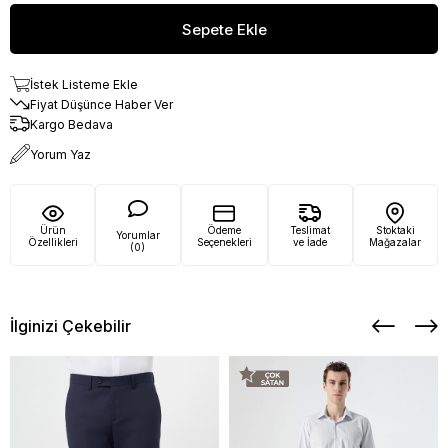
İstek Listeme Ekle
Fiyat Düşünce Haber Ver
Kargo Bedava
Yorum Yaz
Ürün
Ödeme
Teslimat
Stoktaki
Yorumlar
Özellikleri
Seçenekleri
ve İade
Mağazalar
(0)
İlginizi Çekebilir