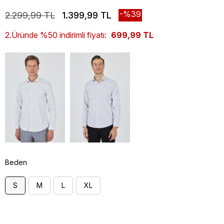
39
2.299,99 TL
1.399,99 TL
2.Üründe %50 indirimli fiyatı:
699,99 TL
Beden
S
M
L
XL