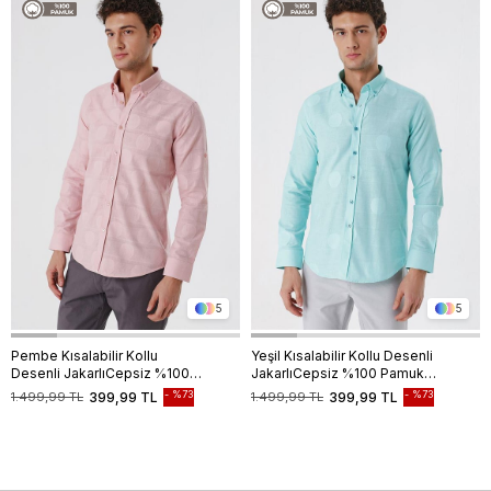
5
5
Pembe Kısalabilir Kollu
Yeşil Kısalabilir Kollu Desenli
Desenli JakarlıCepsiz %100
JakarlıCepsiz %100 Pamuk
Pamuk Casual Slim Fit Gömlek
Casual Slim Fit Gömlek
%73
%73
1.499,99 TL
399,99 TL
1.499,99 TL
399,99 TL
1004230183
1004230183