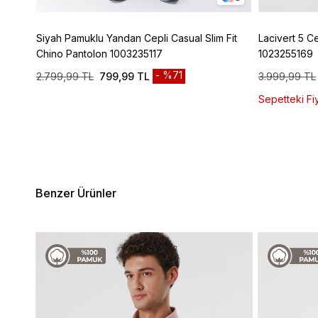
ic
Siyah Pamuklu Yandan Cepli Casual Slim Fit
Lacivert 5 C
Chino Pantolon 1003235117
1023255169
%71
2.799,99 TL
799,99 TL
3.999,99 TL
Sepetteki Fiy
Benzer Ürünler