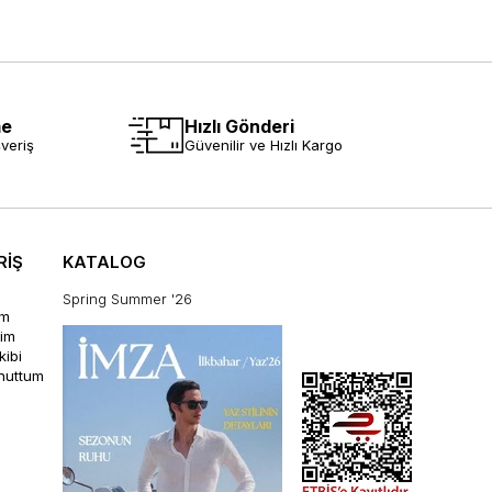
me
Hızlı Gönderi
veriş
Güvenilir ve Hızlı Kargo
RİŞ
KATALOG
Spring Summer '26
im
rim
kibi
unuttum