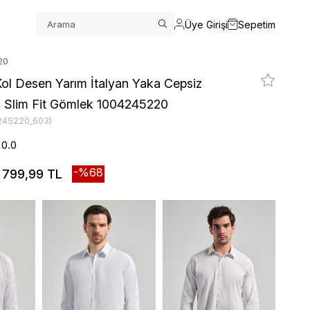
Üye Girişi
Sepetim
20
ol Desen Yarım İtalyan Yaka Cepsiz
c Slim Fit Gömlek 1004245220
245220_603)
0.0
68
799,99 TL