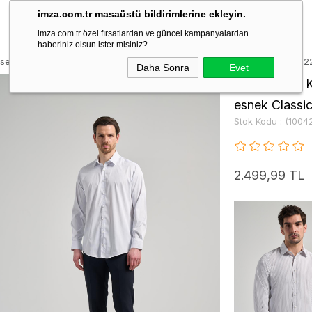
imza.com.tr masaüstü bildirimlerine ekleyin.
imza.com.tr özel fırsatlardan ve güncel kampanyalardan
haberiniz olsun ister misiniz?
sen Yarım İtalyan Yaka Cepsiz esnek Classic Slim Fit Gömlek 10042452
Daha Sonra
Evet
Beyaz Uzun K
esnek Classi
Stok Kodu
(1004
2.499,99 TL