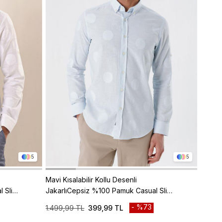
5
5
Mavi Kısalabilir Kollu Desenli
Gri Kıs
 Slim
JakarlıCepsiz %100 Pamuk Casual Slim
%100 P
Fit Gömlek 1004230183
10042
%73
1.499,99 TL
399,99 TL
1.499,