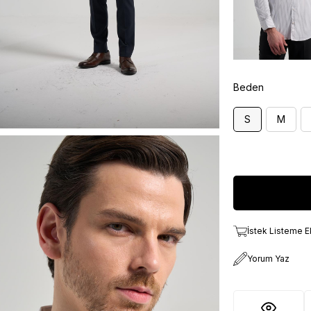
Beden
S
M
İstek Listeme E
Yorum Yaz