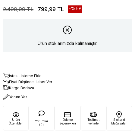
68
2.499,99 TL
799,99 TL
Ürün stoklarımızda kalmamıştır.
İstek Listeme Ekle
Fiyat Düşünce Haber Ver
Kargo Bedava
Yorum Yaz
Ürün
Ödeme
Teslimat
Stoktaki
Yorumlar
Özellikleri
Seçenekleri
ve İade
Mağazalar
(0)