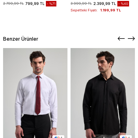
1003235117
2.799,99 TL
799,99 TL
3.999,99 TL
2.399,99 TL
%71
%40
Sepetteki Fiyatı:
1.199,99 TL
Benzer Ürünler