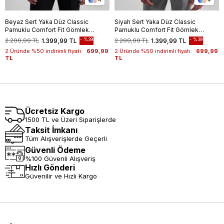
4
4
Beyaz Sert Yaka Düz Classic
Siyah Sert Yaka Düz Classic
Pamuklu Comfort Fit Gömlek
Pamuklu Comfort Fit Gömlek
1004250213
1004250213
%39
%39
2.299,99 TL
1.399,99 TL
2.299,99 TL
1.399,99 TL
2.Üründe %50 indirimli fiyatı:
699,99
2.Üründe %50 indirimli fiyatı:
699,99
TL
TL
Ücretsiz Kargo
1500 TL ve Üzeri Siparişlerde
Taksit İmkanı
Tüm Alışverişlerde Geçerli
Güvenli Ödeme
%100 Güvenli Alışveriş
Hızlı Gönderi
Güvenilir ve Hızlı Kargo