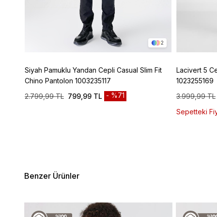
4
2
ic
Siyah Pamuklu Yandan Cepli Casual Slim Fit
Lacivert 5 C
Chino Pantolon 1003235117
1023255169
%71
2.799,99 TL
799,99 TL
3.999,99 TL
Sepetteki Fiy
Benzer Ürünler