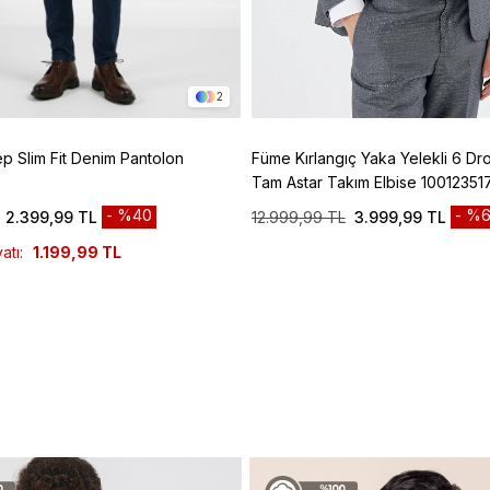
2
ep Slim Fit Denim Pantolon
Füme Kırlangıç Yaka Yelekli 6 Dro
Tam Astar Takım Elbise 10012351
%40
%6
2.399,99 TL
12.999,99 TL
3.999,99 TL
atı:
1.199,99 TL