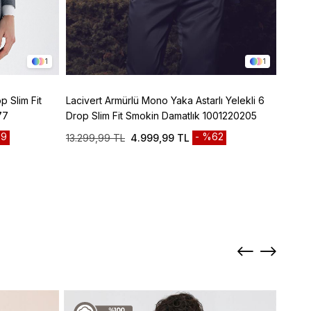
1
1
p Slim Fit
Lacivert Armürlü Mono Yaka Astarlı Yelekli 6
Lacive
77
Drop Slim Fit Smokin Damatlık 1001220205
Panto
9
%62
13.299,99 TL
4.999,99 TL
3.299
Sepett