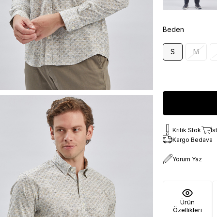
Beden
S
M
Kritik Stok
İs
Kargo Bedava
Yorum Yaz
Ürün
Özellikleri