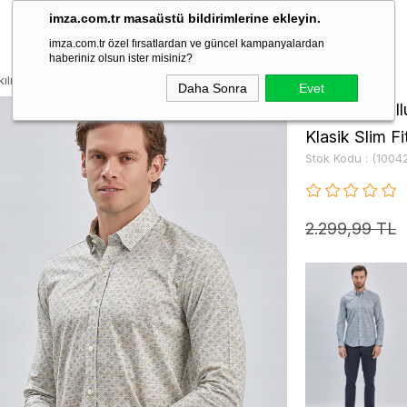
imza.com.tr masaüstü bildirimlerine ekleyin.
imza.com.tr özel fırsatlardan ve güncel kampanyalardan
haberiniz olsun ister misiniz?
kılı Biritli Yaka Cepsiz Pamuklu Klasik Slim Fit Gömlek 1004240213
Daha Sonra
Evet
Bej Uzun Koll
Klasik Slim 
Stok Kodu
(1004
2.299,99 TL