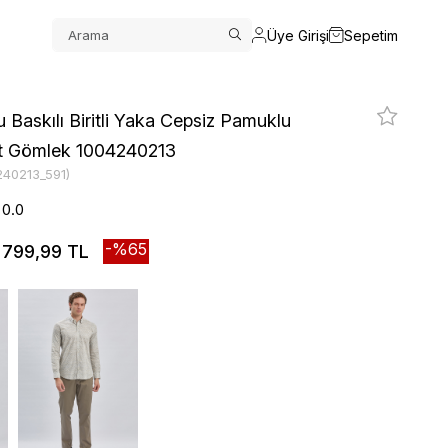
Üye Girişi
Sepetim
u Baskılı Biritli Yaka Cepsiz Pamuklu
Fit Gömlek 1004240213
240213_591)
0.0
65
799,99 TL