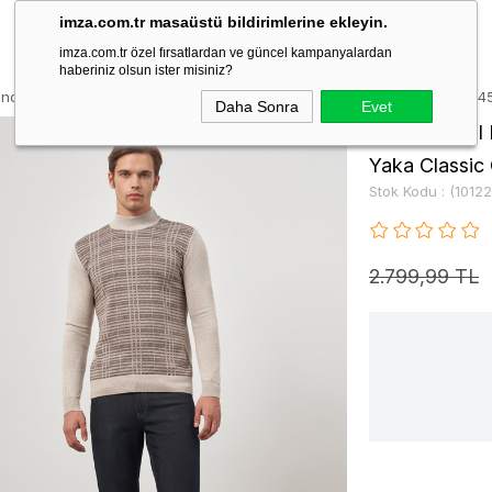
imza.com.tr masaüstü bildirimlerine ekleyin.
imza.com.tr özel fırsatlardan ve güncel kampanyalardan
haberiniz olsun ister misiniz?
inden Desenli Örme Yarım Balıkçı Yaka Classic Comfort Fit Triko 101224
Daha Sonra
Evet
Bej Uzun Kol 
Yaka Classic 
Stok Kodu
(1012
2.799,99 TL