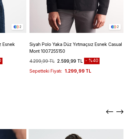
2
2
z Esnek
Siyah Polo Yaka Düz Yırtmaçsız Esnek Casual
Siyah Armürlü Bebe Yaka Kendinden Pamukl
Mont 1007255150
Garni
0
%40
4.299,99 TL
2.599,99 TL
6.299
Sepetteki Fiyatı:
1.299,99 TL