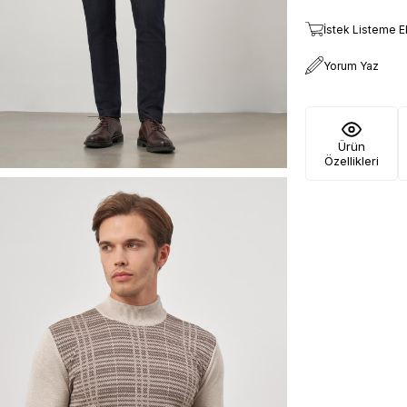
İstek Listeme E
Yorum Yaz
Ürün
Özellikleri