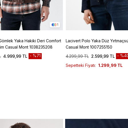
1
Gömlek Yaka Hakiki Deri Comfort
Lacivert Polo Yaka Düz Yırtmaçsı
esim Casual Mont 1038235208
Casual Mont 1007255150
%71
%4
L
4.999,99 TL
4.299,99 TL
2.599,99 TL
Sepetteki Fiyatı:
1.299,99 TL