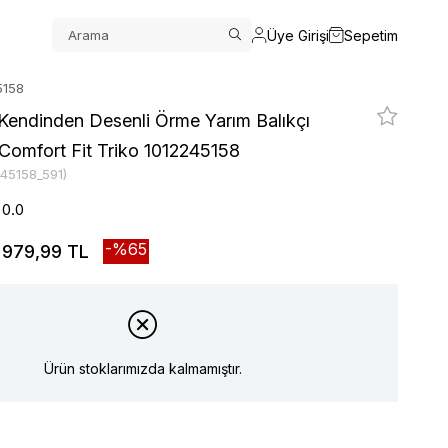
Üye Girişi
Sepetim
5158
Kendinden Desenli Örme Yarım Balıkçı
Comfort Fit Triko 1012245158
245158_591)
0.0
65
979,99 TL
Ürün stoklarımızda kalmamıştır.