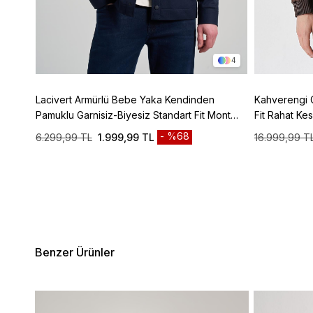
3
4
z Tam
Lacivert Armürlü Bebe Yaka Kendinden
Kahverengi 
150
Pamuklu Garnisiz-Biyesiz Standart Fit Mont
Fit Rahat K
1007245163
%68
6.299,99 TL
1.999,99 TL
16.999,99 T
Benzer Ürünler