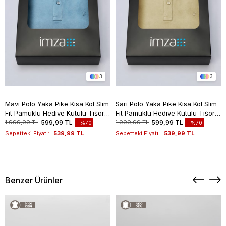
3
3
Mavi Polo Yaka Pike Kısa Kol Slim
Sarı Polo Yaka Pike Kısa Kol Slim
Fit Pamuklu Hediye Kutulu Tişört
Fit Pamuklu Hediye Kutulu Tişört
1011260169
1011260169
1.999,99 TL
599,99 TL
1.999,99 TL
599,99 TL
%70
%70
Sepetteki Fiyatı:
539,99 TL
Sepetteki Fiyatı:
539,99 TL
Benzer Ürünler