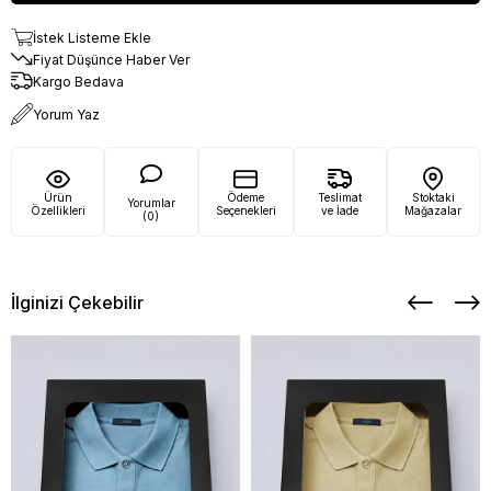
İstek Listeme Ekle
Fiyat Düşünce Haber Ver
Kargo Bedava
Yorum Yaz
Ürün
Ödeme
Teslimat
Stoktaki
Yorumlar
Özellikleri
Seçenekleri
ve İade
Mağazalar
(0)
İlginizi Çekebilir