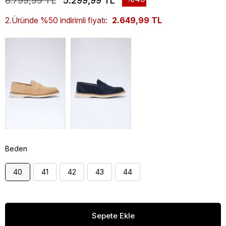
8.799,99 TL
5.299,99 TL
2.Üründe %50 indirimli fiyatı:
2.649,99 TL
Beden
40
41
42
43
44