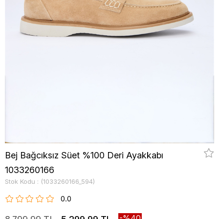
Bej Bağcıksız Süet %100 Deri Ayakkabı
1033260166
Stok Kodu
(1033260166_594)
0.0
40