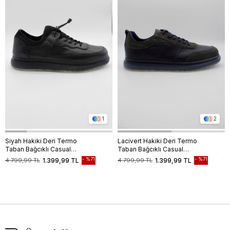
1
2
Siyah Hakiki Deri Termo
Lacivert Hakiki Deri Termo
Taban Bağcıklı Casual
Taban Bağcıklı Casual
Ayakkabı 1033235119
Ayakkabı 1033235117
%71
%71
4.799,99 TL
1.399,99 TL
4.799,99 TL
1.399,99 TL