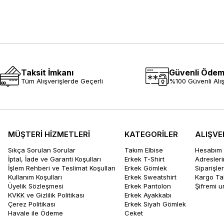
Taksit İmkanı
Güvenli Öde
Tüm Alışverişlerde Geçerli
%100 Güvenli Alış
MÜŞTERİ HİZMETLERİ
KATEGORİLER
ALIŞVE
Sıkça Sorulan Sorular
Takım Elbise
Hesabım
İptal, İade ve Garanti Koşulları
Erkek T-Shirt
Adresler
İşlem Rehberi ve Teslimat Koşulları
Erkek Gömlek
Siparişle
Kullanım Koşulları
Erkek Sweatshirt
Kargo Ta
Üyelik Sözleşmesi
Erkek Pantolon
Şifremi 
KVKK ve Gizlilik Politikası
Erkek Ayakkabı
Çerez Politikası
Erkek Siyah Gömlek
Havale ile Ödeme
Ceket