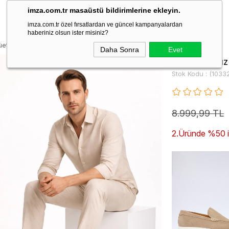
imza.com.tr masaüstü bildirimlerine ekleyin.
imza.com.tr özel fırsatlardan ve güncel kampanyalardan
haberiniz olsun ister misiniz?
Süet %100 Deri Ayakkabı 1033260157
Daha Sonra
Evet
Bej Bağcıksı
Stok Kodu
(1033
8.999,99 TL
2.Üründe %50 ind