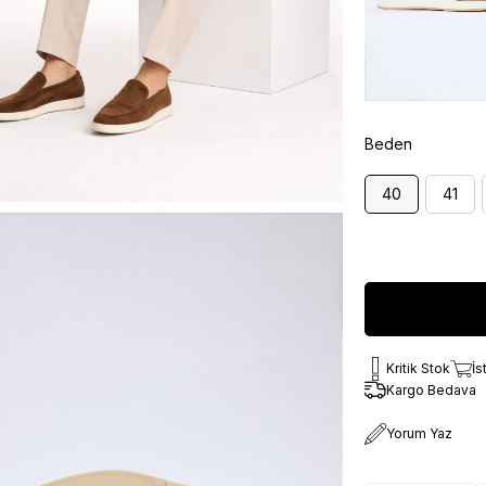
Beden
40
41
Kritik Stok
İs
Kargo Bedava
Yorum Yaz