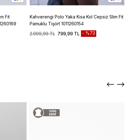
m Fit
Kahverengi Polo Yaka Kısa Kol Cepsiz Slim Fit
Mor Po
11260169
Pamuklu Tişört 1011260154
Pamuk
%73
2.999,99 TL
799,99 TL
2.999