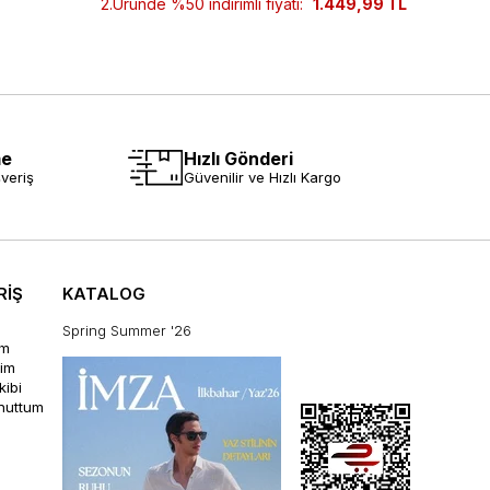
2.Üründe %50 indirimli fiyatı:
1.449,99 TL
2.Ürün
me
Hızlı Gönderi
veriş
Güvenilir ve Hızlı Kargo
RİŞ
KATALOG
Spring Summer '26
im
rim
kibi
unuttum