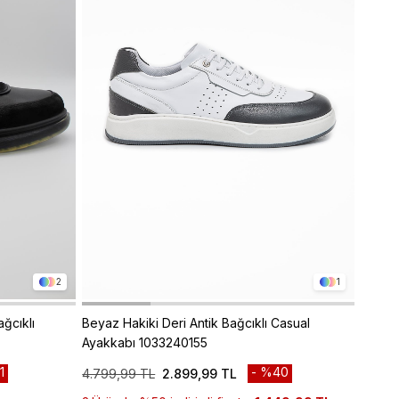
2
1
ğcıklı
Beyaz Hakiki Deri Antik Bağcıklı Casual
Beyaz 
Ayakkabı 1033240155
Casua
1
%40
4.799,99 TL
2.899,99 TL
4.999