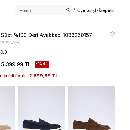
Üye Girişi
Sepetim
z Süet %100 Deri Ayakkabı 1033260157
260157_594)
0.0
40
5.399,99 TL
irimli fiyatı:
2.699,99 TL