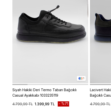
1
Siyah Hakiki Deri Termo Taban Bağcıklı
Lacivert Hak
Casual Ayakkabı 1033235119
Bağcıklı Cas
%71
4.799,99 TL
1.399,99 TL
4.799,99 TL