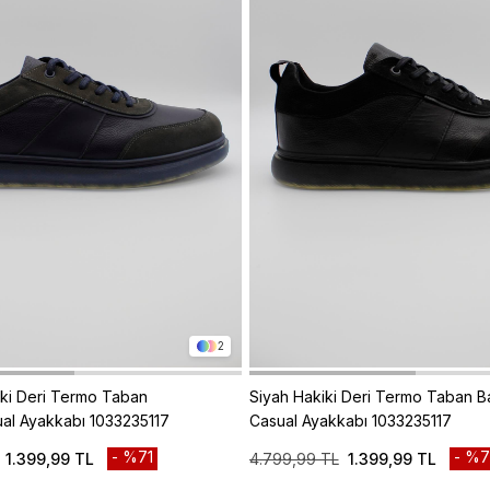
2
iki Deri Termo Taban
Siyah Hakiki Deri Termo Taban Ba
ual Ayakkabı 1033235117
Casual Ayakkabı 1033235117
%71
%7
1.399,99 TL
4.799,99 TL
1.399,99 TL