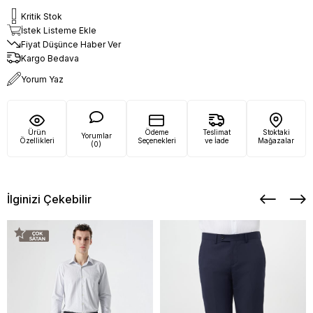
Kritik Stok
İstek Listeme Ekle
Fiyat Düşünce Haber Ver
Kargo Bedava
Yorum Yaz
Ürün
Ödeme
Teslimat
Stoktaki
Yorumlar
Özellikleri
Seçenekleri
ve İade
Mağazalar
(0)
İlginizi Çekebilir