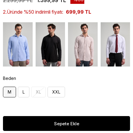
2.299,99 TL
1.399,99 TL
2.Üründe %50 indirimli fiyatı:
699,99 TL
Beden
M
L
XL
XXL