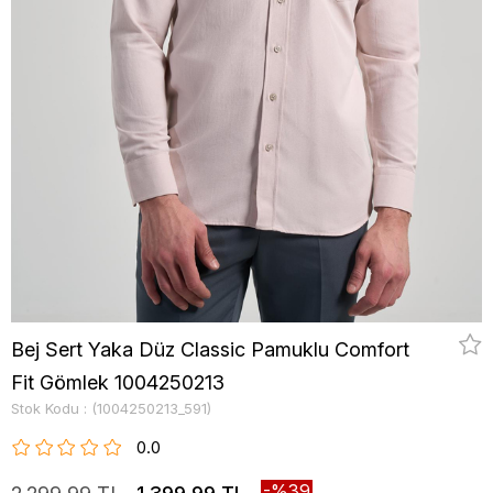
Bej Sert Yaka Düz Classic Pamuklu Comfort
Fit Gömlek 1004250213
Stok Kodu
(1004250213_591)
0.0
39