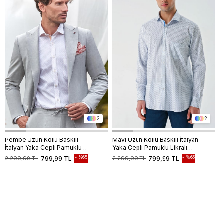
2
2
Pembe Uzun Kollu Baskılı
Mavi Uzun Kollu Baskılı İtalyan
İtalyan Yaka Cepli Pamuklu
Yaka Cepli Pamuklu Likralı
Likralı Comfort Fit Gömlek
Comfort Fit Gömlek
%65
%65
2.299,99 TL
799,99 TL
2.299,99 TL
799,99 TL
1004240160
1004240160