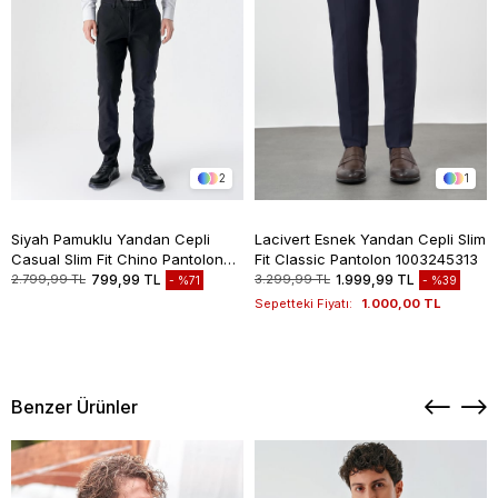
2
1
Siyah Pamuklu Yandan Cepli
Lacivert Esnek Yandan Cepli Slim
Casual Slim Fit Chino Pantolon
Fit Classic Pantolon 1003245313
1003235117
2.799,99 TL
799,99 TL
3.299,99 TL
1.999,99 TL
%71
%39
Sepetteki Fiyatı:
1.000,00 TL
Benzer Ürünler