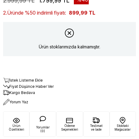
2.999,99 TL
1.799,99 TL
2.Üründe %50 indirimli fiyatı:
899,99 TL
Ürün stoklarımızda kalmamıştır.
İstek Listeme Ekle
Fiyat Düşünce Haber Ver
Kargo Bedava
Yorum Yaz
Ürün
Ödeme
Teslimat
Stoktaki
Yorumlar
Özellikleri
Seçenekleri
ve İade
Mağazalar
(0)