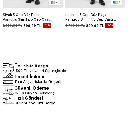
4
4
Siyah 5 Cep Düz Paça
Lacivert 5 Cep Düz Paça
Pamuklu Slim Fit 5 Cep Casual
Pamuklu Slim Fit 5 Cep Casual
Pantolon 1003255154
Pantolon 1003255154
%68
%68
2.799,99 TL
899,99 TL
2.799,99 TL
899,99 TL
Ücretsiz Kargo
1500 TL ve Üzeri Siparişlerde
Taksit İmkanı
Tüm Alışverişlerde Geçerli
Güvenli Ödeme
%100 Güvenli Alışveriş
Hızlı Gönderi
Güvenilir ve Hızlı Kargo