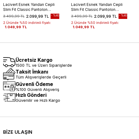
Lacivert Esnek Yandan Cepli
Lacivert Esnek Yandan Cepli
Slim Fit Classic Pantolon
Slim Fit Classic Pantolon
1003245209
1003245209
%40
%40
3.499,99 TL
2.099,99 TL
3.499,99 TL
2.099,99 TL
2.Üründe %50 indirimli fiyatı:
2.Üründe %50 indirimli fiyatı:
1.049,99 TL
1.049,99 TL
Ücretsiz Kargo
1500 TL ve Üzeri Siparişlerde
Taksit İmkanı
Tüm Alışverişlerde Geçerli
Güvenli Ödeme
%100 Güvenli Alışveriş
Hızlı Gönderi
Güvenilir ve Hızlı Kargo
BİZE ULAŞIN