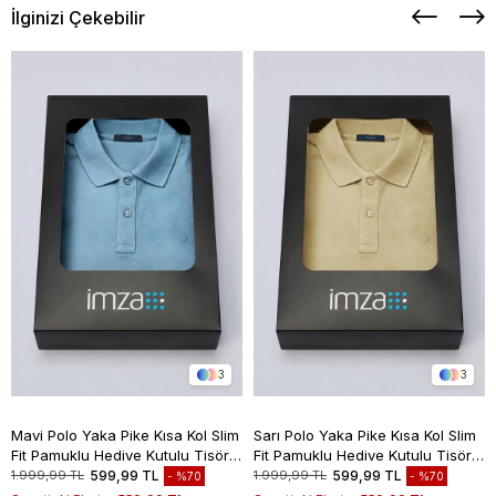
İlginizi Çekebilir
3
3
Mavi Polo Yaka Pike Kısa Kol Slim
Sarı Polo Yaka Pike Kısa Kol Slim
Fit Pamuklu Hediye Kutulu Tişört
Fit Pamuklu Hediye Kutulu Tişört
1011260169
1011260169
1.999,99 TL
599,99 TL
1.999,99 TL
599,99 TL
%70
%70