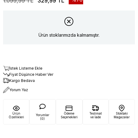
1.099,99 TL
329,99 TL
Ürün stoklarımızda kalmamıştır.
İstek Listeme Ekle
Fiyat Düşünce Haber Ver
Kargo Bedava
Yorum Yaz
Ürün
Ödeme
Teslimat
Stoktaki
Yorumlar
Özellikleri
Seçenekleri
ve İade
Mağazalar
(0)