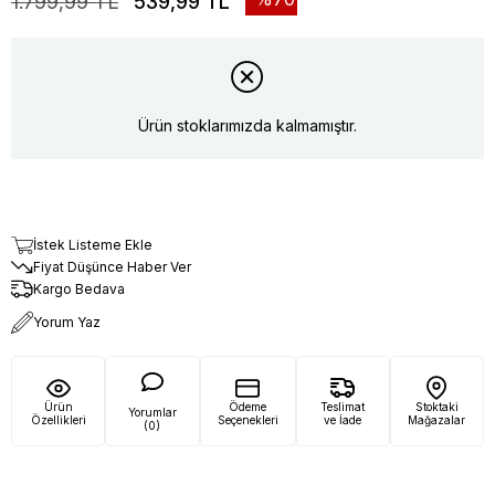
1.799,99 TL
539,99 TL
Ürün stoklarımızda kalmamıştır.
İstek Listeme Ekle
Fiyat Düşünce Haber Ver
Kargo Bedava
Yorum Yaz
Ürün
Ödeme
Teslimat
Stoktaki
Yorumlar
Özellikleri
Seçenekleri
ve İade
Mağazalar
(0)