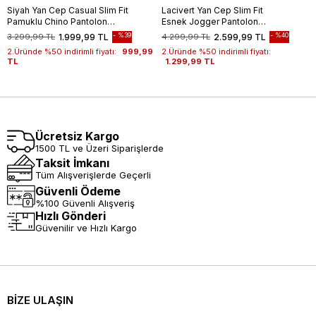
Siyah Yan Cep Casual Slim Fit
Lacivert Yan Cep Slim Fit
Pamuklu Chino Pantolon
Esnek Jogger Pantolon
1003255172
1003260179
%39
%40
3.299,99 TL
1.999,99 TL
4.299,99 TL
2.599,99 TL
2.Üründe %50 indirimli fiyatı:
999,99
2.Üründe %50 indirimli fiyatı:
TL
1.299,99 TL
Ücretsiz Kargo
1500 TL ve Üzeri Siparişlerde
Taksit İmkanı
Tüm Alışverişlerde Geçerli
Güvenli Ödeme
%100 Güvenli Alışveriş
Hızlı Gönderi
Güvenilir ve Hızlı Kargo
BİZE ULAŞIN