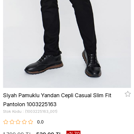
Siyah Pamuklu Yandan Cepli Casual Slim Fit
Pantolon 1003225163
Stok Kodu
(1003225163_001)
0.0
70