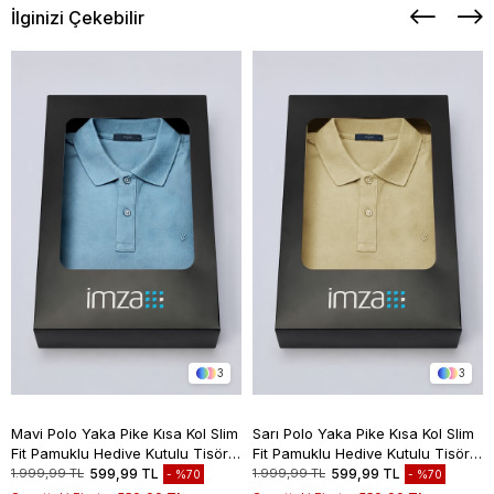
İlginizi Çekebilir
3
3
Mavi Polo Yaka Pike Kısa Kol Slim
Sarı Polo Yaka Pike Kısa Kol Slim
Fit Pamuklu Hediye Kutulu Tişört
Fit Pamuklu Hediye Kutulu Tişört
1011260169
1011260169
1.999,99 TL
599,99 TL
1.999,99 TL
599,99 TL
%70
%70