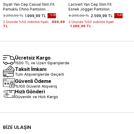
Siyah Yan Cep Casual Slim Fit
Lacivert Yan Cep Slim Fit
Pamuklu Chino Pantolon
Esnek Jogger Pantolon
1003255172
1003260179
%39
%40
3.299,99 TL
1.999,99 TL
4.299,99 TL
2.599,99 TL
2.Üründe %50 indirimli fiyatı:
999,99
2.Üründe %50 indirimli fiyatı:
TL
1.299,99 TL
Ücretsiz Kargo
1500 TL ve Üzeri Siparişlerde
Taksit İmkanı
Tüm Alışverişlerde Geçerli
Güvenli Ödeme
%100 Güvenli Alışveriş
Hızlı Gönderi
Güvenilir ve Hızlı Kargo
BİZE ULAŞIN