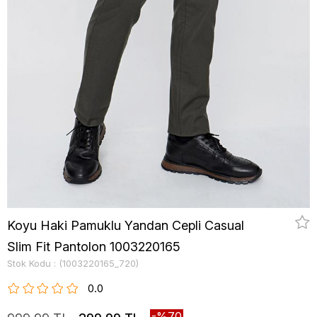
Koyu Haki Pamuklu Yandan Cepli Casual
Slim Fit Pantolon 1003220165
Stok Kodu
(1003220165_720)
0.0
70