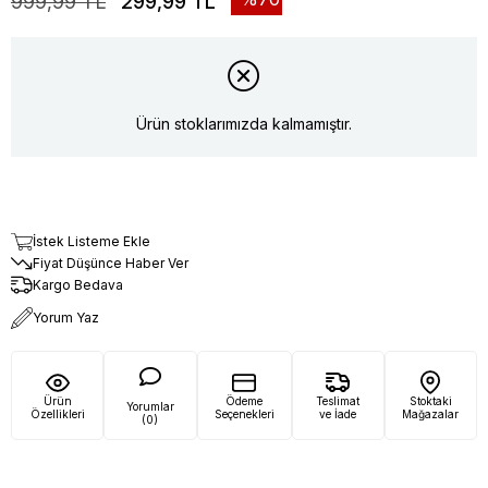
999,99 TL
299,99 TL
Ürün stoklarımızda kalmamıştır.
İstek Listeme Ekle
Fiyat Düşünce Haber Ver
Kargo Bedava
Yorum Yaz
Ürün
Ödeme
Teslimat
Stoktaki
Yorumlar
Özellikleri
Seçenekleri
ve İade
Mağazalar
(0)