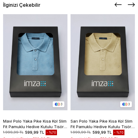
İlginizi Çekebilir
3
3
Mavi Polo Yaka Pike Kısa Kol Slim
Sarı Polo Yaka Pike Kısa Kol Slim
Fit Pamuklu Hediye Kutulu Tişört
Fit Pamuklu Hediye Kutulu Tişört
1011260169
1011260169
1.999,99 TL
599,99 TL
1.999,99 TL
599,99 TL
%70
%70