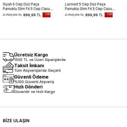
Siyah 5 Cep Düz Paça
Lacivert 5 Cep Düz Paça
Pamuklu Slim Fit 5 Cep Casual
Pamuklu Slim Fit 5 Cep Casual
Pantolon 1003255154
Pantolon 1003255154
%68
%68
2.799,99 TL
899,99 TL
2.799,99 TL
899,99 TL
Ücretsiz Kargo
1500 TL ve Üzeri Siparişlerde
Taksit İmkanı
Tüm Alışverişlerde Geçerli
Güvenli Ödeme
%100 Güvenli Alışveriş
Hızlı Gönderi
Güvenilir ve Hızlı Kargo
BİZE ULAŞIN