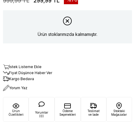
999,99 TL
299,99 TL
Ürün stoklarımızda kalmamıştır.
İstek Listeme Ekle
Fiyat Düşünce Haber Ver
Kargo Bedava
Yorum Yaz
Ürün
Ödeme
Teslimat
Stoktaki
Yorumlar
Özellikleri
Seçenekleri
ve İade
Mağazalar
(0)