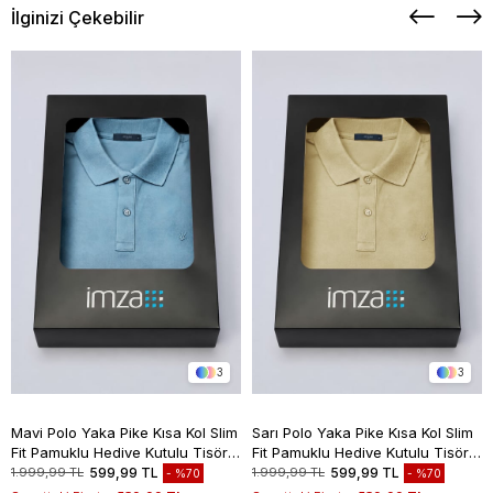
İlginizi Çekebilir
3
3
Mavi Polo Yaka Pike Kısa Kol Slim
Sarı Polo Yaka Pike Kısa Kol Slim
Fit Pamuklu Hediye Kutulu Tişört
Fit Pamuklu Hediye Kutulu Tişört
1011260169
1011260169
1.999,99 TL
599,99 TL
1.999,99 TL
599,99 TL
%70
%70