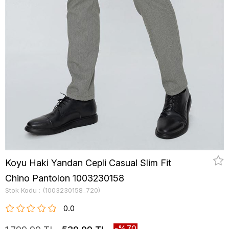
Koyu Haki Yandan Cepli Casual Slim Fit
Chino Pantolon 1003230158
Stok Kodu
(1003230158_720)
0.0
70