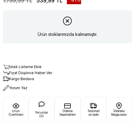
1.799,99 TL
539,99 TL
Ürün stoklarımızda kalmamıştır.
İstek Listeme Ekle
Fiyat Düşünce Haber Ver
Kargo Bedava
Yorum Yaz
Ürün
Ödeme
Teslimat
Stoktaki
Yorumlar
Özellikleri
Seçenekleri
ve İade
Mağazalar
(0)