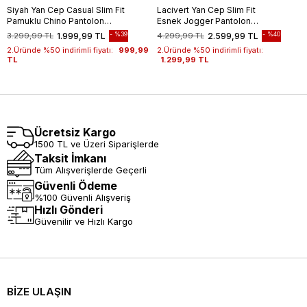
Siyah Yan Cep Casual Slim Fit
Lacivert Yan Cep Slim Fit
Pamuklu Chino Pantolon
Esnek Jogger Pantolon
1003255172
1003260179
%39
%40
3.299,99 TL
1.999,99 TL
4.299,99 TL
2.599,99 TL
2.Üründe %50 indirimli fiyatı:
999,99
2.Üründe %50 indirimli fiyatı:
TL
1.299,99 TL
Ücretsiz Kargo
1500 TL ve Üzeri Siparişlerde
Taksit İmkanı
Tüm Alışverişlerde Geçerli
Güvenli Ödeme
%100 Güvenli Alışveriş
Hızlı Gönderi
Güvenilir ve Hızlı Kargo
BİZE ULAŞIN