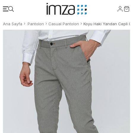
Ana Sayfa
Pantolon
Casual Pantolon