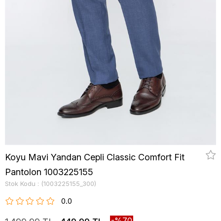
Koyu Mavi Yandan Cepli Classic Comfort Fit
Pantolon 1003225155
Stok Kodu
(1003225155_300)
0.0
70