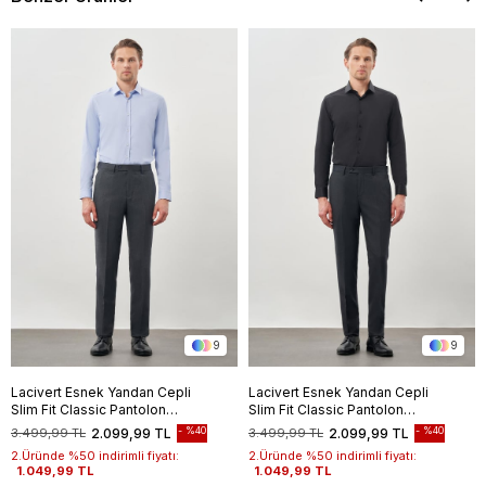
9
9
Lacivert Esnek Yandan Cepli
Lacivert Esnek Yandan Cepli
Slim Fit Classic Pantolon
Slim Fit Classic Pantolon
1003245209
1003245209
%40
%40
3.499,99 TL
2.099,99 TL
3.499,99 TL
2.099,99 TL
2.Üründe %50 indirimli fiyatı:
2.Üründe %50 indirimli fiyatı:
1.049,99 TL
1.049,99 TL