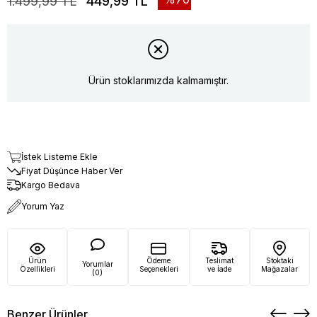
1.499,99 TL
449,99 TL
Ürün stoklarımızda kalmamıştır.
İstek Listeme Ekle
Fiyat Düşünce Haber Ver
Kargo Bedava
Yorum Yaz
Ürün
Ödeme
Teslimat
Stoktaki
Yorumlar
Özellikleri
Seçenekleri
ve İade
Mağazalar
(0)
Benzer Ürünler