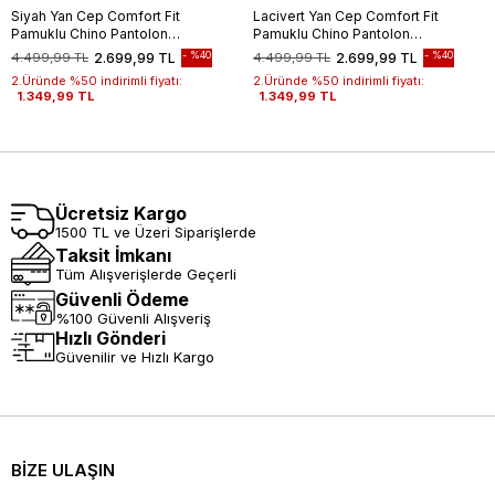
Siyah Yan Cep Comfort Fit
Lacivert Yan Cep Comfort Fit
Pamuklu Chino Pantolon
Pamuklu Chino Pantolon
1003260172
1003260172
%40
%40
4.499,99 TL
2.699,99 TL
4.499,99 TL
2.699,99 TL
2.Üründe %50 indirimli fiyatı:
2.Üründe %50 indirimli fiyatı:
1.349,99 TL
1.349,99 TL
Ücretsiz Kargo
1500 TL ve Üzeri Siparişlerde
Taksit İmkanı
Tüm Alışverişlerde Geçerli
Güvenli Ödeme
%100 Güvenli Alışveriş
Hızlı Gönderi
Güvenilir ve Hızlı Kargo
BİZE ULAŞIN