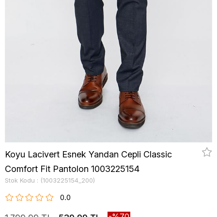
Koyu Lacivert Esnek Yandan Cepli Classic
Comfort Fit Pantolon 1003225154
Stok Kodu
(1003225154_200)
0.0
70