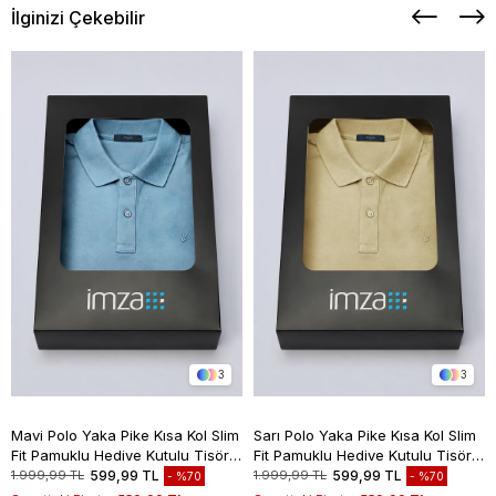
İlginizi Çekebilir
3
3
Mavi Polo Yaka Pike Kısa Kol Slim
Sarı Polo Yaka Pike Kısa Kol Slim
Fit Pamuklu Hediye Kutulu Tişört
Fit Pamuklu Hediye Kutulu Tişört
1011260169
1011260169
1.999,99 TL
599,99 TL
1.999,99 TL
599,99 TL
%70
%70