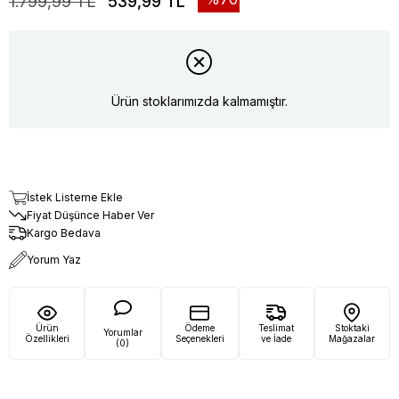
1.799,99 TL
539,99 TL
Ürün stoklarımızda kalmamıştır.
İstek Listeme Ekle
Fiyat Düşünce Haber Ver
Kargo Bedava
Yorum Yaz
Ürün
Ödeme
Teslimat
Stoktaki
Yorumlar
Özellikleri
Seçenekleri
ve İade
Mağazalar
(0)