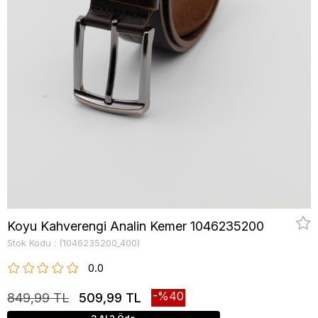
Koyu Kahverengi Analin Kemer 1046235200
Stok Kodu
(1046235200_400)
0.0
40
849,99 TL
509,99 TL