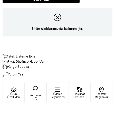
3 Al 2 Öde
Ürün stoklarımızda kalmamıştır.
İstek Listeme Ekle
Fiyat Düşünce Haber Ver
Kargo Bedava
Yorum Yaz
Ürün
Ödeme
Teslimat
Stoktaki
Yorumlar
Özellikleri
Seçenekleri
ve İade
Mağazalar
(0)