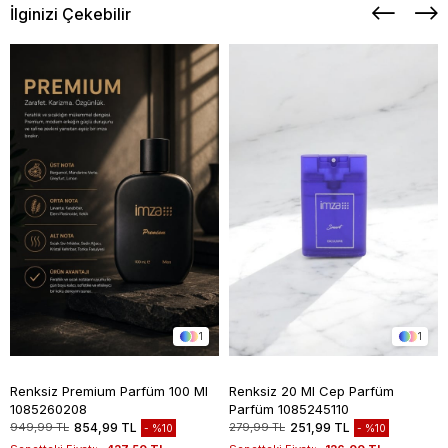
İlginizi Çekebilir
1
1
Renksiz Premium Parfüm 100 Ml
Renksiz 20 Ml Cep Parfüm
1085260208
Parfüm 1085245110
949,99 TL
854,99 TL
279,99 TL
251,99 TL
%10
%10