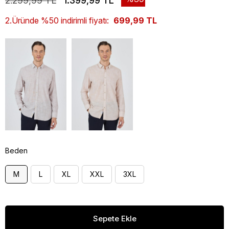
2.299,99 TL
1.399,99 TL
2.Üründe %50 indirimli fiyatı:
699,99 TL
Beden
M
L
XL
XXL
3XL