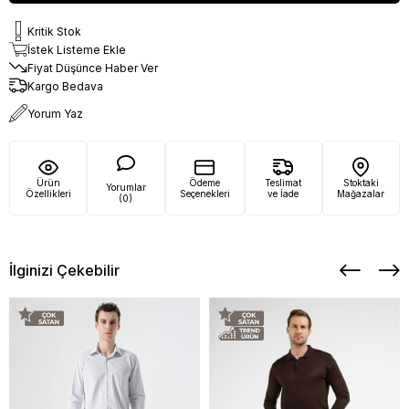
Kritik Stok
İstek Listeme Ekle
Fiyat Düşünce Haber Ver
Kargo Bedava
Yorum Yaz
Ürün
Ödeme
Teslimat
Stoktaki
Yorumlar
Özellikleri
Seçenekleri
ve İade
Mağazalar
(0)
İlginizi Çekebilir