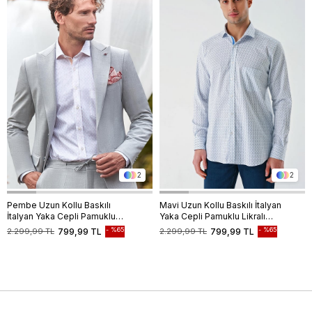
2
2
Pembe Uzun Kollu Baskılı
Mavi Uzun Kollu Baskılı İtalyan
İtalyan Yaka Cepli Pamuklu
Yaka Cepli Pamuklu Likralı
Likralı Comfort Fit Gömlek
Comfort Fit Gömlek
%65
%65
2.299,99 TL
799,99 TL
2.299,99 TL
799,99 TL
1004240160
1004240160