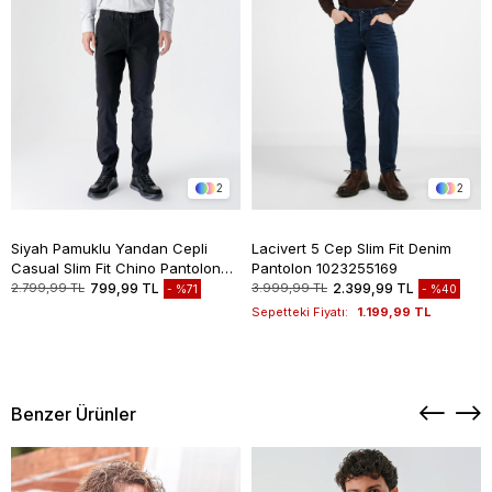
2
2
Siyah Pamuklu Yandan Cepli
Lacivert 5 Cep Slim Fit Denim
Casual Slim Fit Chino Pantolon
Pantolon 1023255169
1003235117
2.799,99 TL
799,99 TL
3.999,99 TL
2.399,99 TL
%71
%40
Sepetteki Fiyatı:
1.199,99 TL
Benzer Ürünler