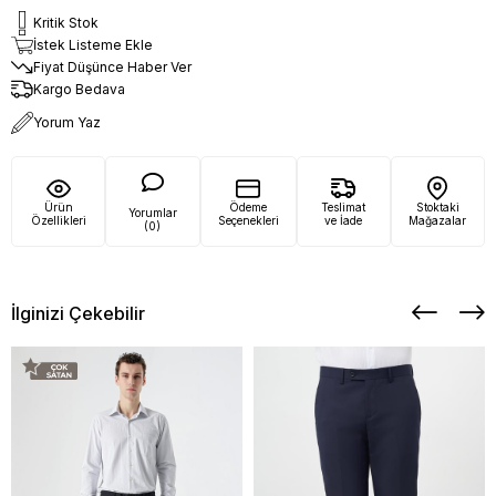
Kritik Stok
İstek Listeme Ekle
Fiyat Düşünce Haber Ver
Kargo Bedava
Yorum Yaz
Ürün
Ödeme
Teslimat
Stoktaki
Yorumlar
Özellikleri
Seçenekleri
ve İade
Mağazalar
(0)
İlginizi Çekebilir