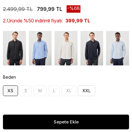
68
2.499,99 TL
799,99 TL
2.Üründe %50 indirimli fiyatı:
399,99 TL
Beden
XS
S
M
L
XL
XXL