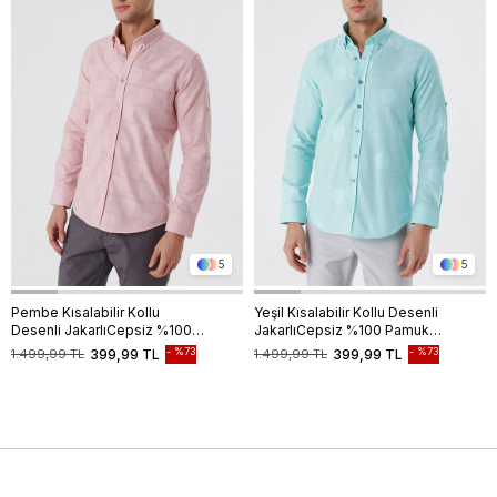
5
5
Pembe Kısalabilir Kollu
Yeşil Kısalabilir Kollu Desenli
Desenli JakarlıCepsiz %100
JakarlıCepsiz %100 Pamuk
Pamuk Casual Slim Fit Gömlek
Casual Slim Fit Gömlek
%73
%73
1.499,99 TL
399,99 TL
1.499,99 TL
399,99 TL
1004230183
1004230183