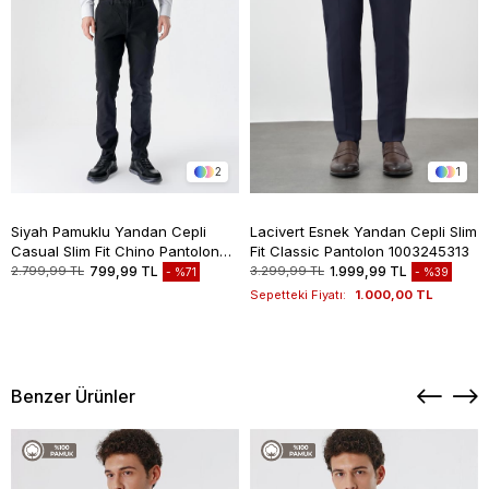
2
1
Siyah Pamuklu Yandan Cepli
Lacivert Esnek Yandan Cepli Slim
Casual Slim Fit Chino Pantolon
Fit Classic Pantolon 1003245313
1003235117
2.799,99 TL
799,99 TL
3.299,99 TL
1.999,99 TL
%71
%39
Sepetteki Fiyatı:
1.000,00 TL
Benzer Ürünler