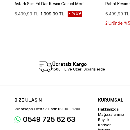
Astarlı Slim Fit Dar Kesim Casual Mont
Rahat Kesim
1007235264
%69
6.499,99 TL
1.999,99 TL
6.499,99 TL
2.Üründe %50 
Ücretsiz Kargo
1500 TL ve Üzeri Siparişlerde
BİZE ULAŞIN
KURUMSAL
Whatsapp Destek Hattı: 09:00 - 17:00
Hakkımızda
Mağazalarımız
0549 725 62 63
Bayilik
Kariyer