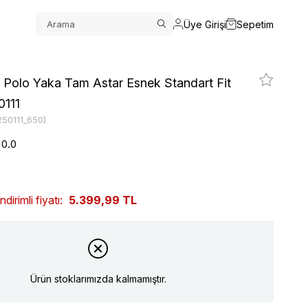
Üye Girişi
Sepetim
 Polo Yaka Tam Astar Esnek Standart Fit
0111
250111_650)
0.0
irimli fiyatı:
5.399,99 TL
Ürün stoklarımızda kalmamıştır.