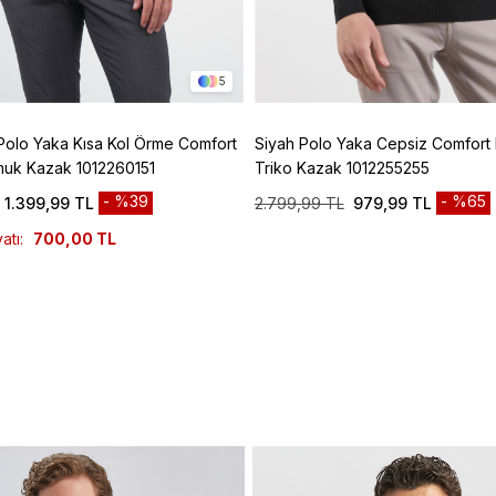
5
Polo Yaka Kısa Kol Örme Comfort
Siyah Polo Yaka Cepsiz Comfort F
muk Kazak 1012260151
Triko Kazak 1012255255
%39
%65
1.399,99 TL
2.799,99 TL
979,99 TL
atı:
700,00 TL