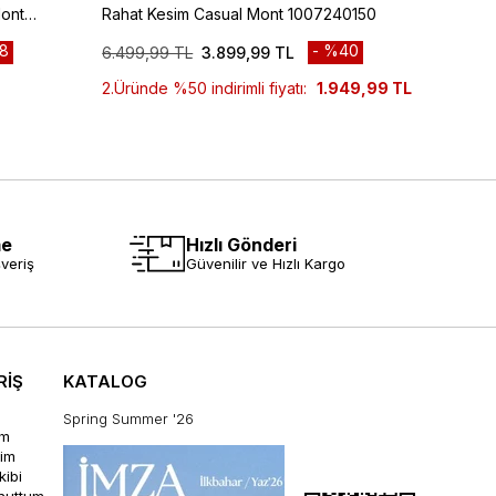
Mont
Rahat Kesim Casual Mont 1007240150
Desenl
Class
8
%40
6.499,99 TL
3.899,99 TL
6.999
2.Üründe %50 indirimli fiyatı:
1.949,99 TL
me
Hızlı Gönderi
veriş
Güvenilir ve Hızlı Kargo
RİŞ
KATALOG
Spring Summer '26
im
rim
kibi