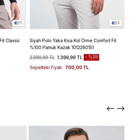
1
5
it Classic
Siyah Polo Yaka Kısa Kol Örme Comfort Fit
Bordo
%100 Pamuk Kazak 1012260151
%100 
%39
2.299,99 TL
1.399,99 TL
2.299
Sepetteki Fiyatı:
700,00 TL
Sepett