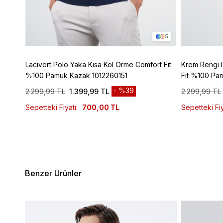
2
5
z
Lacivert Polo Yaka Kısa Kol Örme Comfort Fit
Krem Rengi 
%100 Pamuk Kazak 1012260151
Fit %100 Pa
%39
2.299,99 TL
1.399,99 TL
2.299,99 TL
Sepetteki Fiyatı:
700,00 TL
Sepetteki Fiy
Benzer Ürünler