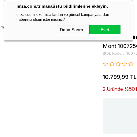
imza.com.tr masaüstü bildirimlerine ekleyin.
imza.com.tr özel fırsatlardan ve güncel kampanyalardan
haberiniz olsun ister misiniz?
m Astar Esnek Standart Fit Mont 1007250111
Daha Sonra
Evet
Düz Gabardin
Mont 100725
Stok Kodu
(1007
10.799,99 TL
2.Üründe %50 ind