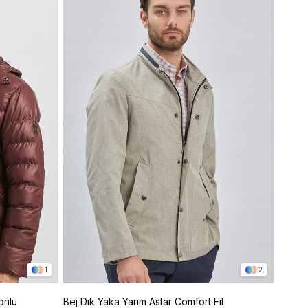
1
2
onlu
Bej Dik Yaka Yarım Astar Comfort Fit
Camel