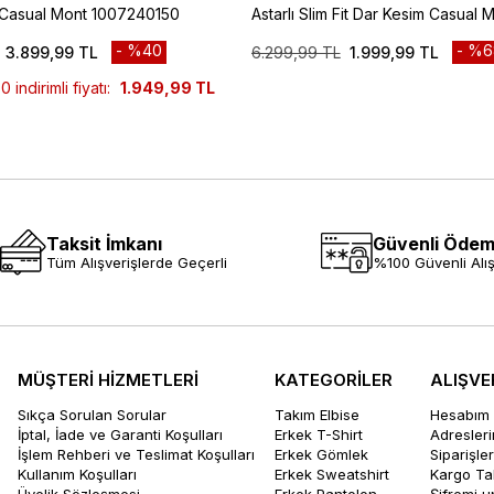
 Casual Mont 1007240150
Astarlı Slim Fit Dar Kesim Casual 
1007245151
%40
%6
3.899,99 TL
6.299,99 TL
1.999,99 TL
indirimli fiyatı:
1.949,99 TL
Taksit İmkanı
Güvenli Öde
Tüm Alışverişlerde Geçerli
%100 Güvenli Alış
MÜŞTERİ HİZMETLERİ
KATEGORİLER
ALIŞVE
Sıkça Sorulan Sorular
Takım Elbise
Hesabım
İptal, İade ve Garanti Koşulları
Erkek T-Shirt
Adresler
İşlem Rehberi ve Teslimat Koşulları
Erkek Gömlek
Siparişle
Kullanım Koşulları
Erkek Sweatshirt
Kargo Ta