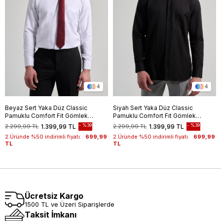
4
4
Beyaz Sert Yaka Düz Classic
Siyah Sert Yaka Düz Classic
Pamuklu Comfort Fit Gömlek
Pamuklu Comfort Fit Gömlek
1004250213
1004250213
%39
%39
2.299,99 TL
1.399,99 TL
2.299,99 TL
1.399,99 TL
2.Üründe %50 indirimli fiyatı:
699,99
2.Üründe %50 indirimli fiyatı:
699,99
TL
TL
Ücretsiz Kargo
1500 TL ve Üzeri Siparişlerde
Taksit İmkanı