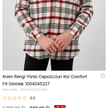
Krem Rengi Yünlü CepsizUzun Kol Comfort
Fit Gömlek 1004245227
Stok Kodu
(1004245227_650)
0.0
74