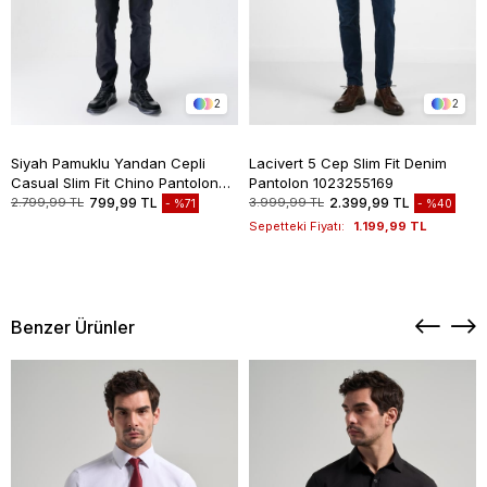
2
2
Siyah Pamuklu Yandan Cepli
Lacivert 5 Cep Slim Fit Denim
Casual Slim Fit Chino Pantolon
Pantolon 1023255169
1003235117
2.799,99 TL
799,99 TL
3.999,99 TL
2.399,99 TL
%71
%40
Sepetteki Fiyatı:
1.199,99 TL
Benzer Ürünler