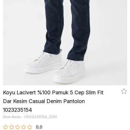
Koyu Lacivert %100 Pamuk 5 Cep Slim Fit
Dar Kesim Casual Denim Pantolon
1023235154
Stok Kodu
(1023235154_200)
0.0