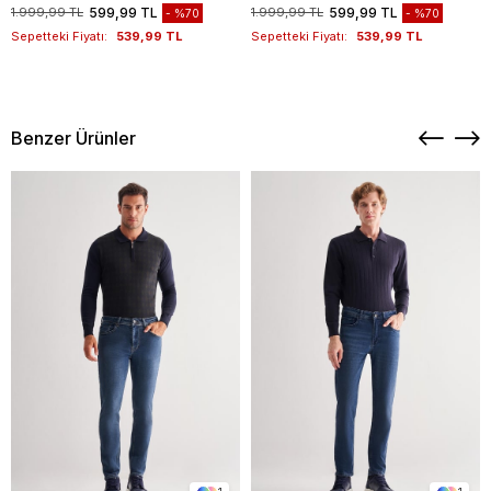
1011260169
1011260169
1.999,99 TL
599,99 TL
1.999,99 TL
599,99 TL
%70
%70
Sepetteki Fiyatı:
539,99 TL
Sepetteki Fiyatı:
539,99 TL
Benzer Ürünler