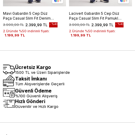
1
1
Mavi Gabardin 5 Cep Düz
Lacivert Gabardin 5 Cep Düz
Paça Casual Slim Fit Denim
Paça Casual Slim Fit Pamuklu
Pantolon 1023255152-
Denim Pantolon 1023255151
%40
%40
3.999,99 TL
2.399,99 TL
3.999,99 TL
2.399,99 TL
2.Üründe %50 indirimli fiyatı:
2.Üründe %50 indirimli fiyatı:
1.199,99 TL
1.199,99 TL
Ücretsiz Kargo
1500 TL ve Üzeri Siparişlerde
Taksit İmkanı
Tüm Alışverişlerde Geçerli
Güvenli Ödeme
%100 Güvenli Alışveriş
Hızlı Gönderi
Güvenilir ve Hızlı Kargo