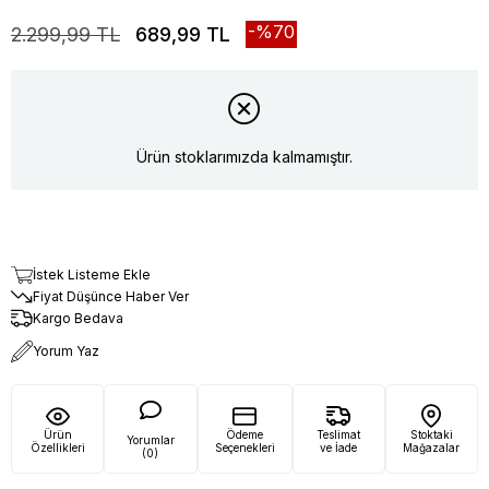
70
2.299,99 TL
689,99 TL
Ürün stoklarımızda kalmamıştır.
İstek Listeme Ekle
Fiyat Düşünce Haber Ver
Kargo Bedava
Yorum Yaz
Ürün
Ödeme
Teslimat
Stoktaki
Yorumlar
Özellikleri
Seçenekleri
ve İade
Mağazalar
(0)