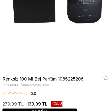
Renksiz 100 Ml Bej Parfüm 1085225206
Stok Kodu
(1085225206_000)
0.0
50
279,99 TL
139,99 TL