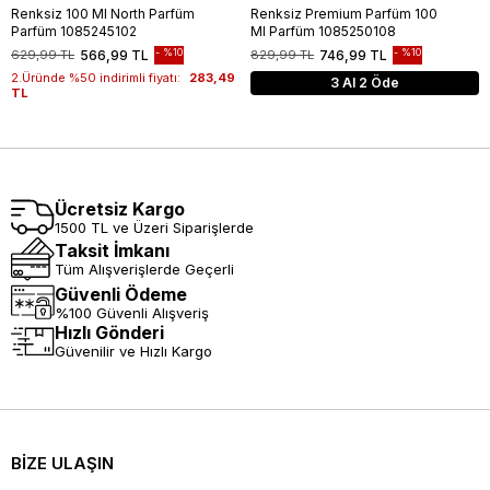
Renksiz 100 Ml North Parfüm
Renksiz Premium Parfüm 100
Parfüm 1085245102
Ml Parfüm 1085250108
%10
%10
629,99 TL
566,99 TL
829,99 TL
746,99 TL
2.Üründe %50 indirimli fiyatı:
283,49
3 Al 2 Öde
TL
Ücretsiz Kargo
1500 TL ve Üzeri Siparişlerde
Taksit İmkanı
Tüm Alışverişlerde Geçerli
Güvenli Ödeme
%100 Güvenli Alışveriş
Hızlı Gönderi
Güvenilir ve Hızlı Kargo
BİZE ULAŞIN