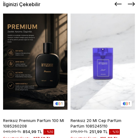
İlginizi Çekebilir
1
1
Renksiz Premium Parfüm 100 Ml
Renksiz 20 Ml Cep Parfüm
1085260208
Parfüm 1085245110
949,99 TL
854,99 TL
279,99 TL
251,99 TL
%10
%10