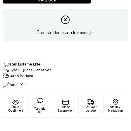
3 Al 2 Öde
Ürün stoklarımızda kalmamıştır.
İstek Listeme Ekle
Fiyat Düşünce Haber Ver
Kargo Bedava
Yorum Yaz
Ürün
Ödeme
Teslimat
Stoktaki
Yorumlar
Özellikleri
Seçenekleri
ve İade
Mağazalar
(0)